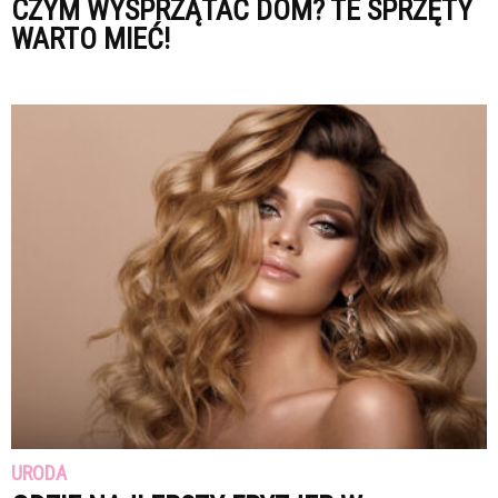
CZYM WYSPRZĄTAĆ DOM? TE SPRZĘTY
WARTO MIEĆ!
URODA