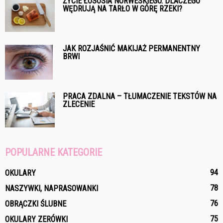
ŻYCIE ŁOSOSIA NORWESKIEGO. DLACZEGO
WĘDRUJĄ NA TARŁO W GÓRĘ RZEKI?
JAK ROZJAŚNIĆ MAKIJAŻ PERMANENTNY
BRWI
PRACA ZDALNA – TŁUMACZENIE TEKSTÓW NA
ZLECENIE
POPULARNE KATEGORIE
94
OKULARY
78
NASZYWKI, NAPRASOWANKI
76
OBRĄCZKI ŚLUBNE
75
OKULARY ZERÓWKI