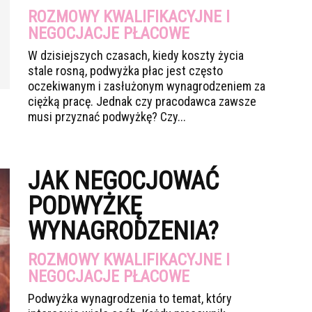
ROZMOWY KWALIFIKACYJNE I
NEGOCJACJE PŁACOWE
W dzisiejszych czasach, kiedy koszty życia
stale rosną, podwyżka płac jest często
oczekiwanym i zasłużonym wynagrodzeniem za
ciężką pracę. Jednak czy pracodawca zawsze
musi przyznać podwyżkę? Czy...
JAK NEGOCJOWAĆ
PODWYŻKĘ
WYNAGRODZENIA?
ROZMOWY KWALIFIKACYJNE I
NEGOCJACJE PŁACOWE
Podwyżka wynagrodzenia to temat, który