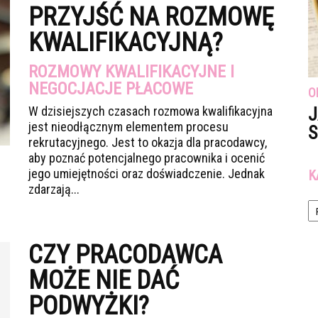
PRZYJŚĆ NA ROZMOWĘ
KWALIFIKACYJNĄ?
ROZMOWY KWALIFIKACYJNE I
NEGOCJACJE PŁACOWE
O
W dzisiejszych czasach rozmowa kwalifikacyjna
J
jest nieodłącznym elementem procesu
S
rekrutacyjnego. Jest to okazja dla pracodawcy,
aby poznać potencjalnego pracownika i ocenić
jego umiejętności oraz doświadczenie. Jednak
K
zdarzają...
Ka
CZY PRACODAWCA
MOŻE NIE DAĆ
PODWYŻKI?