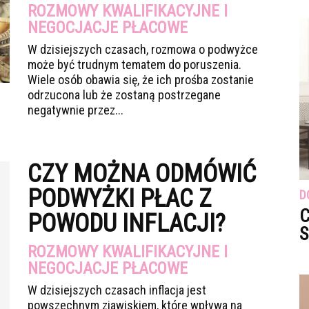
ROZMOWY KWALIFIKACYJNE I
NEGOCJACJE PŁACOWE
W dzisiejszych czasach, rozmowa o podwyżce
może być trudnym tematem do poruszenia.
Wiele osób obawia się, że ich prośba zostanie
odrzucona lub że zostaną postrzegane
negatywnie przez...
CZY MOŻNA ODMÓWIĆ
PODWYŻKI PŁAC Z
D
C
POWODU INFLACJI?
S
ROZMOWY KWALIFIKACYJNE I
NEGOCJACJE PŁACOWE
W dzisiejszych czasach inflacja jest
powszechnym zjawiskiem, które wpływa na