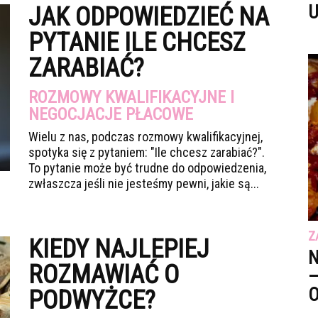
U
JAK ODPOWIEDZIEĆ NA
PYTANIE ILE CHCESZ
ZARABIAĆ?
ROZMOWY KWALIFIKACYJNE I
NEGOCJACJE PŁACOWE
Wielu z nas, podczas rozmowy kwalifikacyjnej,
spotyka się z pytaniem: "Ile chcesz zarabiać?".
To pytanie może być trudne do odpowiedzenia,
zwłaszcza jeśli nie jesteśmy pewni, jakie są...
Z
KIEDY NAJLEPIEJ
N
ROZMAWIAĆ O
–
O
PODWYŻCE?