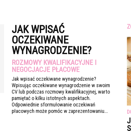
Z
JAK WPISAĆ
OCZEKIWANE
WYNAGRODZENIE?
ROZMOWY KWALIFIKACYJNE I
NEGOCJACJE PŁACOWE
Jak wpisać oczekiwane wynagrodzenie?
Wpisując oczekiwane wynagrodzenie w swoim
CV lub podczas rozmowy kwalifikacyjnej, warto
pamiętać o kilku istotnych aspektach.
Odpowiednie sformułowanie oczekiwań
płacowych może pomóc w zaprezentowaniu...
D
J
S