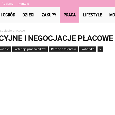
Reklama
Kontakt
tini.pl
I OGRÓD
DZIECI
ZAKUPY
PRACA
LIFESTYLE
MO
egocjacje płacowe
CYJNE I NEGOCJACJE PŁACOWE
owanie
Retencja pracowników
Retencja talentów
Robotyka